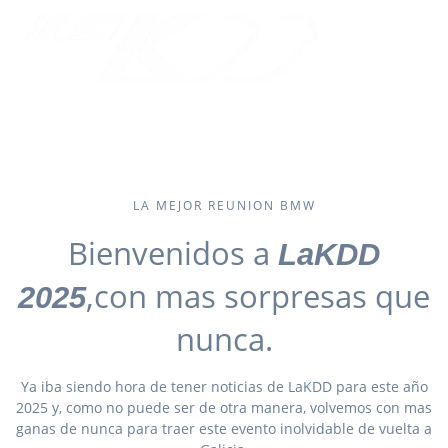
Skip
to
LaKDD 2025
content
La mejor reunion de propietarios BMW
LA MEJOR REUNION BMW
Bienvenidos a
LaKDD
,con mas sorpresas que
2025
nunca.
Ya iba siendo hora de tener noticias de LaKDD para este año
2025 y, como no puede ser de otra manera, volvemos con mas
ganas de nunca para traer este evento inolvidable de vuelta a