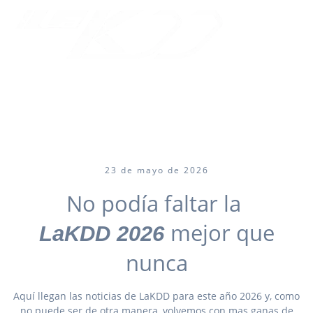
Skip
to
LaKDD 2026
content
La mejor reunion de propietarios BMW
23 de mayo de 2026
No podía faltar la
mejor que
LaKDD 2026
nunca
Aquí llegan las noticias de LaKDD para este año 2026 y, como
no puede ser de otra manera, volvemos con mas ganas de