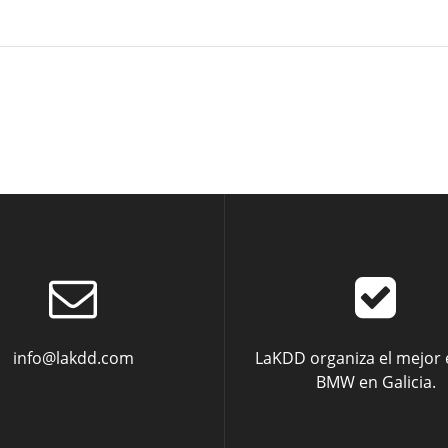
variantes.
Las
opciones
se
pueden
elegir
en
la
página
de
producto
info@lakdd.com
LaKDD organiza el mejor
BMW en Galicia.