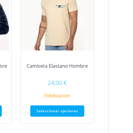
bre
Camiseta Elastano Hombre
24,00
€
Fidelizacion
Este
Este
Seleccionar opciones
producto
producto
tiene
tiene
múltiples
múltiples