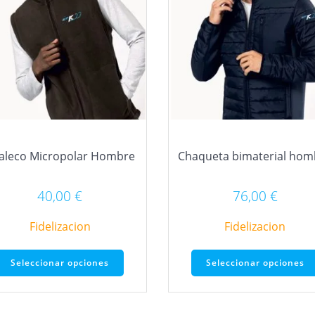
aleco Micropolar Hombre
Chaqueta bimaterial hom
40,00
€
76,00
€
Fidelizacion
Fidelizacion
Este
Seleccionar opciones
Seleccionar opciones
producto
tiene
múltiples