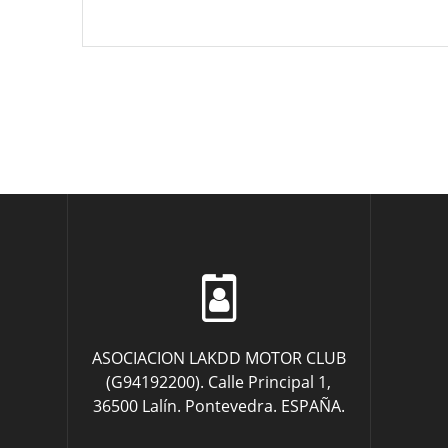
variantes.
Las
opciones
se
pueden
elegir
en
la
página
de
producto
ASOCIACION LAKDD MOTOR CLUB
(G94192200). Calle Principal 1,
36500 Lalín. Pontevedra. ESPAÑA.