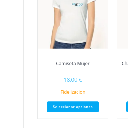
Camiseta Mujer
Ch
18,00
€
Fidelizacion
Este
Seleccionar opciones
producto
tiene
múltiples