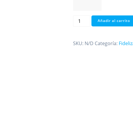
Gorra
Añadir al carrito
Lakdd
cantidad
SKU:
N/D
Categoría:
Fideli