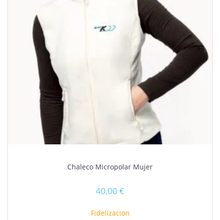
la
página
de
producto
Chaleco Micropolar Mujer
40,00
€
Fidelizacion