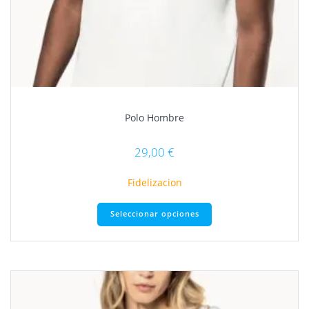
Polo Hombre
29,00
€
Fidelizacion
Este
Seleccionar opciones
producto
tiene
múltiples
variantes.
Las
opciones
se