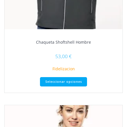
Chaqueta Shoftshell Hombre
53,00
€
Fidelizacion
Este
Seleccionar opciones
producto
tiene
múltiples
variantes.
Las
opciones
se
pueden