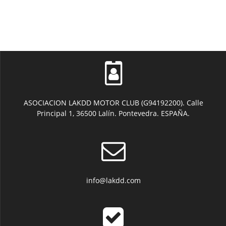
opciones
se
pueden
elegir
en
la
página
de
producto
ASOCIACION LAKDD MOTOR CLUB (G94192200). Calle
Principal 1, 36500 Lalín. Pontevedra. ESPAÑA.
info@lakdd.com