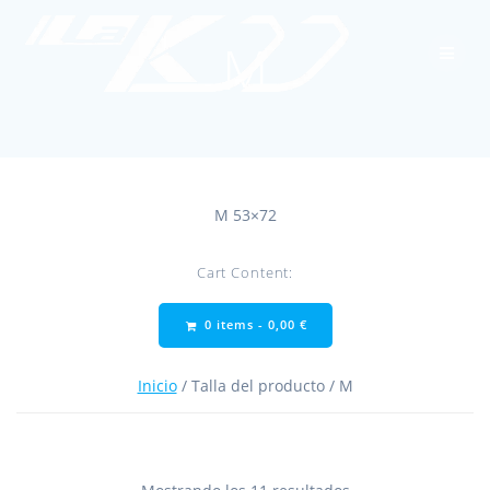
Skip
to
M
content
M 53×72
Cart Content:
0 items -
0,00
€
Inicio
/ Talla del producto / M
Ordenado