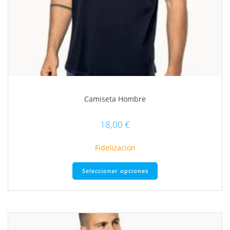
Camiseta Hombre
18,00
€
Fidelizacion
Este
Seleccionar opciones
producto
tiene
múltiples
variantes.
Las
opciones