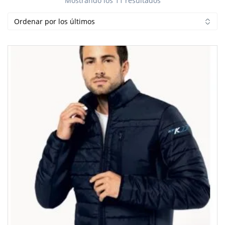
Mostrando los 11 resultados
por
los
últimos