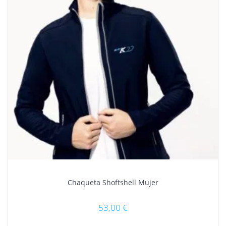
en
la
página
de
producto
Chaqueta Shoftshell Mujer
53,00
€