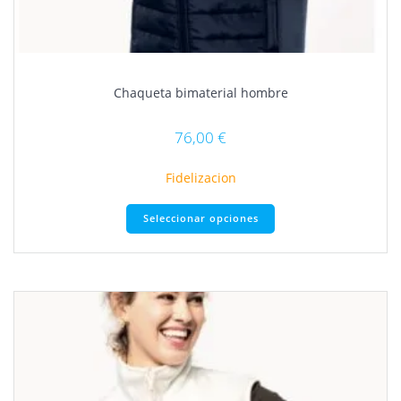
Chaqueta bimaterial hombre
76,00
€
Fidelizacion
Este
Seleccionar opciones
producto
tiene
múltiples
variantes.
Las
opciones
se
pueden
elegir
en