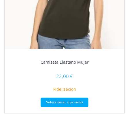
Camiseta Elastano Mujer
22,00
€
Fidelizacion
Este
Seleccionar opciones
producto
tiene
múltiples
variantes.
Las