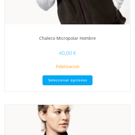
Chaleco Micropolar Hombre
40,00
€
Fidelizacion
Este
Seleccionar opciones
producto
tiene
múltiples
variantes.
Las
opciones
se
pueden
elegir