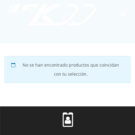
Skip
to
Xs
content
No se han encontrado productos que coincidan
con tu selección.