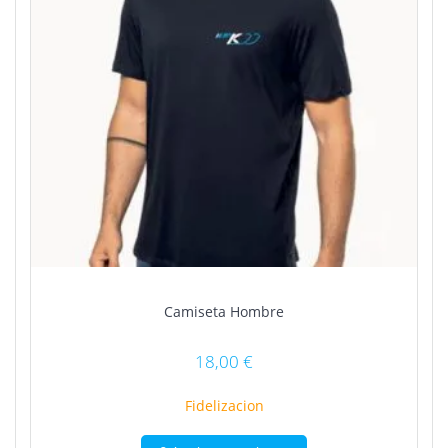
Camiseta Hombre
18,00
€
Fidelizacion
Este