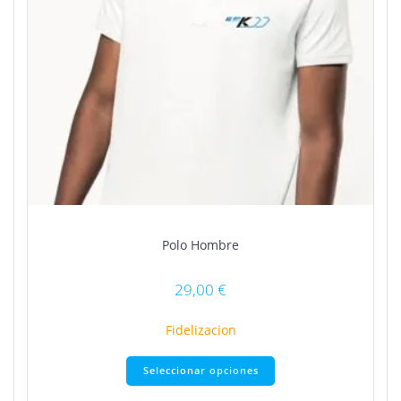
de
producto
Polo Hombre
29,00
€
Fidelizacion
Este
Seleccionar opciones
producto
tiene