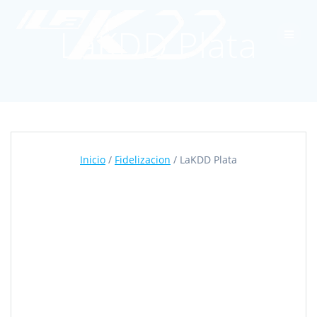
Skip
to
LaKDD Plata
content
Inicio
/
Fidelizacion
/ LaKDD Plata