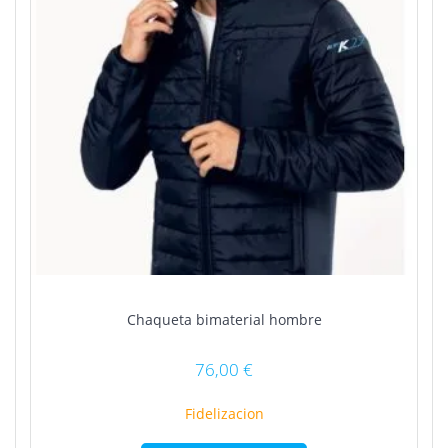
Chaqueta bimaterial hombre
76,00
€
Fidelizacion
Este