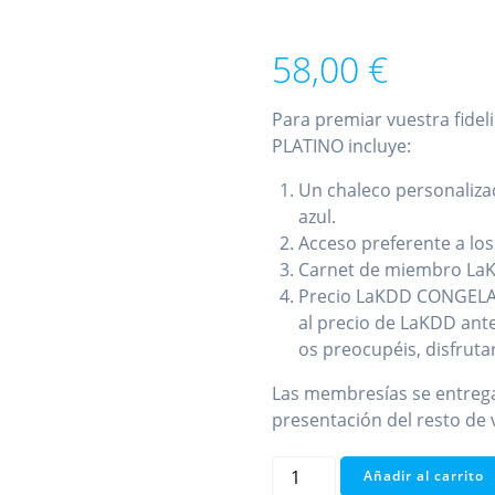
58,00
€
Para premiar vuestra fide
PLATINO incluye:
Un chaleco personaliza
azul.
Acceso preferente a lo
Carnet de miembro La
Precio LaKDD CONGELAD
al precio de LaKDD ante
os preocupéis, disfruta
Las membresías se entrega
presentación del resto de 
LaKDD
Añadir al carrito
Platino