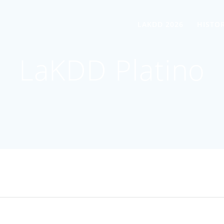
LAKDD 2026
HISTOR
LaKDD Platino