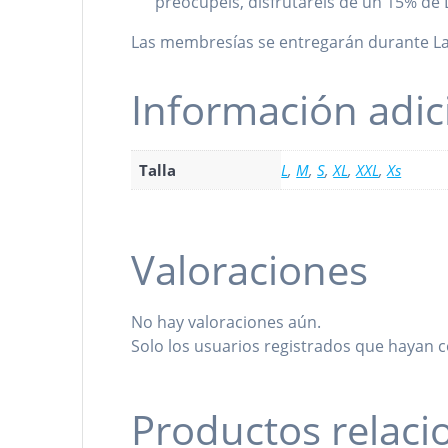
preocupéis, disfrutareis de un 15% de 
Las membresías se entregarán durante LaK
Información adic
Talla
L
,
M
,
S
,
XL
,
XXL
,
Xs
Valoraciones
No hay valoraciones aún.
Solo los usuarios registrados que hayan
Productos relac