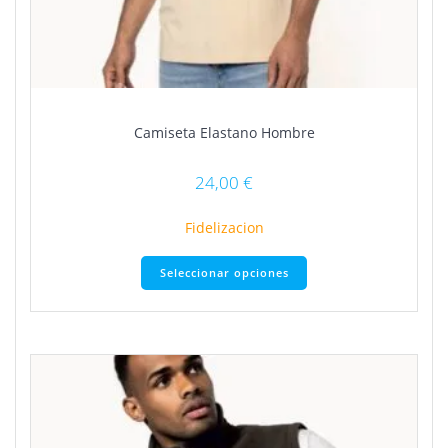
Camiseta Elastano Hombre
24,00
€
Fidelizacion
Este
Seleccionar opciones
producto
tiene
múltiples
variantes.
Las
opciones
se
pueden
elegir