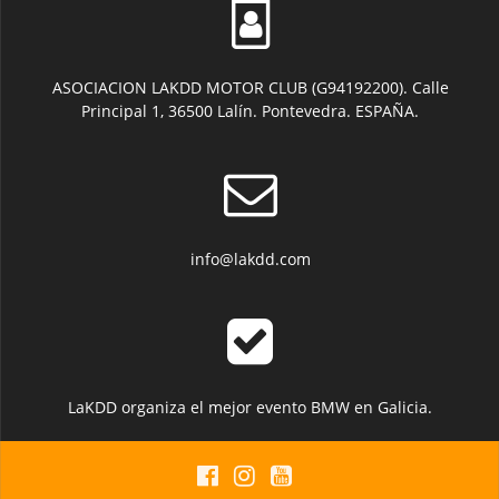
la
página
de
producto
ASOCIACION LAKDD MOTOR CLUB (G94192200). Calle
Principal 1, 36500 Lalín. Pontevedra. ESPAÑA.
info@lakdd.com
LaKDD organiza el mejor evento BMW en Galicia.