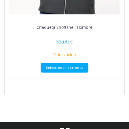
Chaqueta Shoftshell Hombre
53,00
€
Fidelizacion
Este
Seleccionar opciones
producto
tiene
múltiples
variantes.
Las
opciones
se
pueden
elegir
en