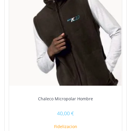
en
la
página
de
producto
Chaleco Micropolar Hombre
40,00
€
Fidelizacion