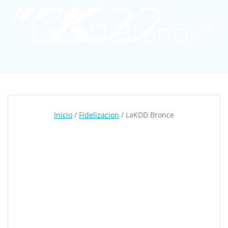
Skip
to
LaKDD Bronce
content
Inicio
/
Fidelizacion
/ LaKDD Bronce